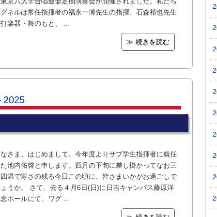
回東京六大学合唱連盟定期演奏会が開催されました。私たち
ワグネルは常任指揮者の福永一博先生の指揮、石森裕也先生
の打楽器・舞のもと、 …
続きを読む
025
みなさま、はじめまして。今年度よりサブ学生指揮者に就任
した池内佑啓と申します。四月の下旬に差し掛かってなお三
寒四温で寒さの残る今日この頃に、皆さまいかがお過ごしで
ょうか。 さて、去る４月6日(日)に日吉キャンパス藤原洋
記念ホールにて、ワグ …