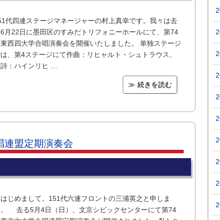
151代四連ステージマネージャーの村上真幸です。我々は去
6月22日に墨田区のすみだトリフォニーホールにて、第74
回東西四大学合唱演奏会を開催いたしました。 単独ステージ
では、第4ステージにて作曲：リヒャルト・シュトラウス、
詩：ハインリヒ …
続きを読む
唱連盟定期演奏会
はじめまして。151代六連フロントの三浦英之と申しま
す。 去る5月4日（日）、文京シビックセンターにて第74