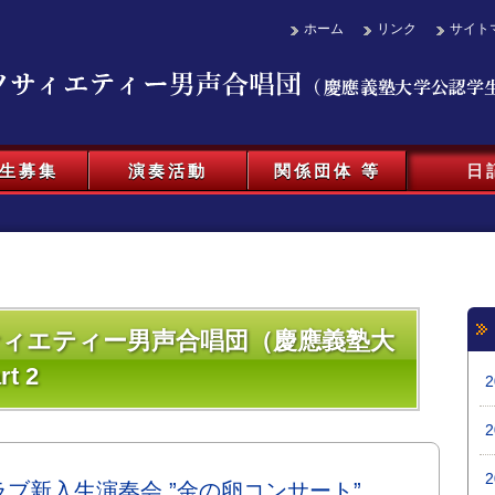
ホーム
リンク
サイト
生募集
演奏活動
関係団体 等
日
ソサィエティー男声合唱団（慶應義塾大
t 2
ブ新入生演奏会 ”金の卵コンサート”