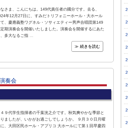
みなさま、こんにちは。149代責任者の國分です。去る、
024年12月27日に、すみだトリフォニーホール・大ホール
にて、慶應義塾ワグネル・ソサィエティー男声合唱団第149
回定期演奏会を開催いたしました。演奏会を開催するにあた
、多大なるご指 …
続きを読む
合演奏会
１４９代学生指揮者の千葉洸之介です。秋気爽やかな季節と
なりましたが、いかがお過ごしでしょうか。 ９月３０日月曜
日に、大田区民ホール・アプリコ 大ホールにて第１回早慶四