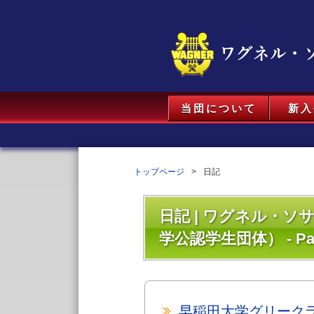
当団について
新入
トップページ
日記
日記 | ワグネル・
学公認学生団体） - Par
早稲田大学グリークラ