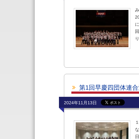
2
り
第1回早慶四団体連
2024年11月13日