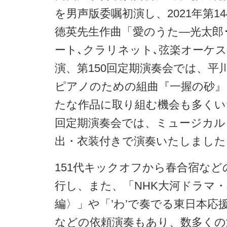
を男声版委嘱初演し、2021年第1
徳英先生作曲「愛のうた—光太郎･
ート､クラリネット､弦楽オーケ
演、第150回定期演奏会では、平
ピアノのための組曲『一握の砂』
たな作品に取り組む機会も多くい
回定期演奏会では、ミュージカル
出・衣装付きで演奏いたしました
151代キックオフから春合宿な
行し、また、「NHK大河ドラマ
編〉」や「’わ’で奏でる東日本応援コ
などの依頼演奏もあり、数多くの