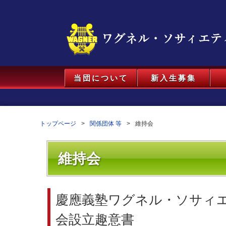
当団について
新入生募集
トップページ
関係団体 等
維持会
維持会
慶應義塾ワグネル・ソサィ
会設立趣意書