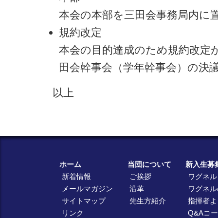
本会の本部を三田会事務局内に
規約改定
本会の目的達成のため規約改定
田会幹事会（学年幹事会）の決
以上
ホーム
当団について
新入生募
新着情報
ご挨拶
ワグネル
メールマガジン
沿革
ワグネル
サイトマップ
先生方紹介
指揮者よ
リンク
Q&Aコ