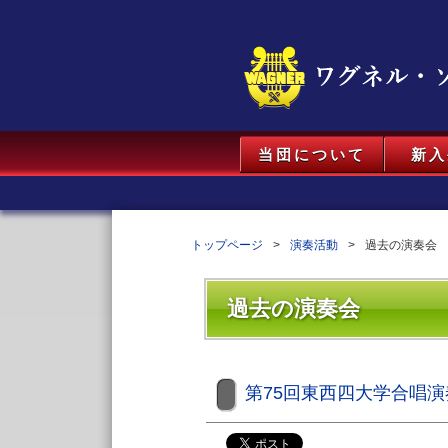
当団について
新入
トップページ
演奏活動
過去の演奏会
過去の演奏会
第75回東西四大学合唱演