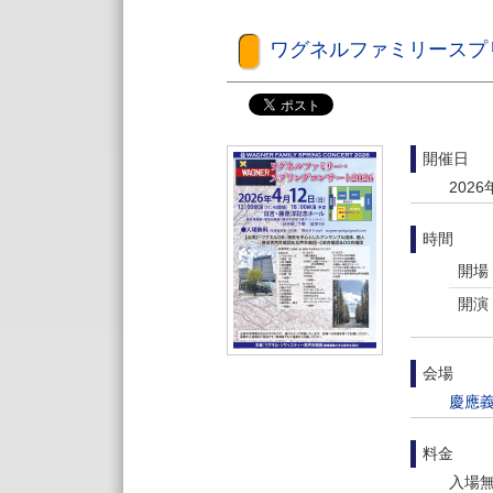
ワグネルファミリースプリ
開催日
2026
時間
開場
開演
会場
慶應義
料金
入場