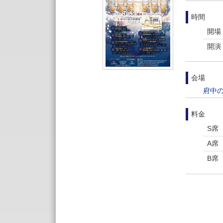
時間
開場
開演
会場
府中
料金
S席
A席
B席