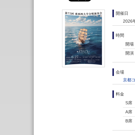
開催日
2026
時間
開場
開演
会場
京都コ
料金
S席
A席
B席