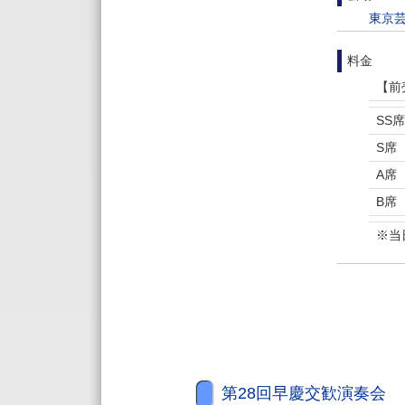
東京芸
料金
【前
SS席
S席
A席
B席
※当
第28回早慶交歓演奏会