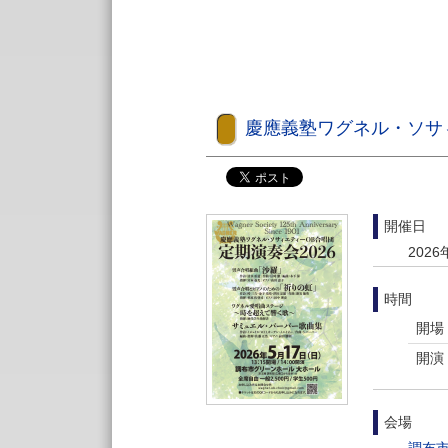
慶應義塾ワグネル・ソサィ
開催日
2026
時間
開場
開演
会場