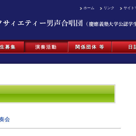
ホーム
リンク
サイト
生募集
演奏活動
関係団体 等
日
奏会