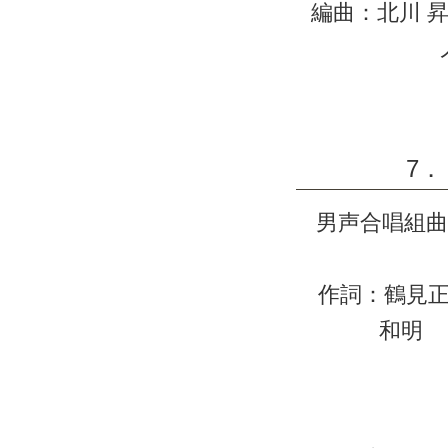
編曲：北川 
7
男声合唱組曲『I
作詞：鶴見
和明 