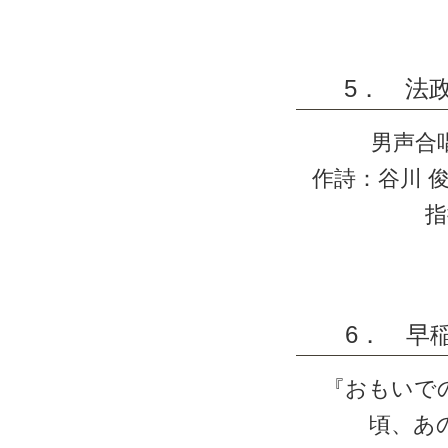
5． 法
男声合
作詩：谷川 
指
6． 早
『おもいで
頃、あ