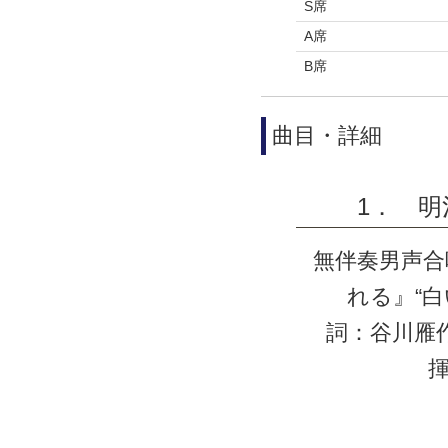
S席
A席
B席
曲目・詳細
1． 
無伴奏男声
れる』“白
詞：谷川雁