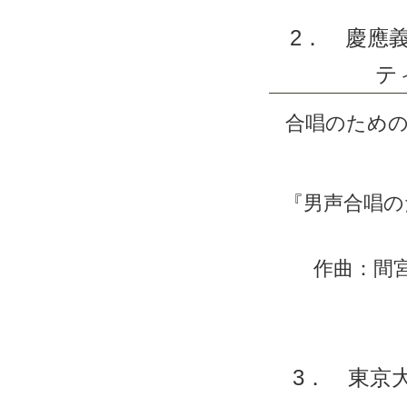
2． 慶應
テ
合唱のための
『男声合唱の
作曲：間宮
3． 東京