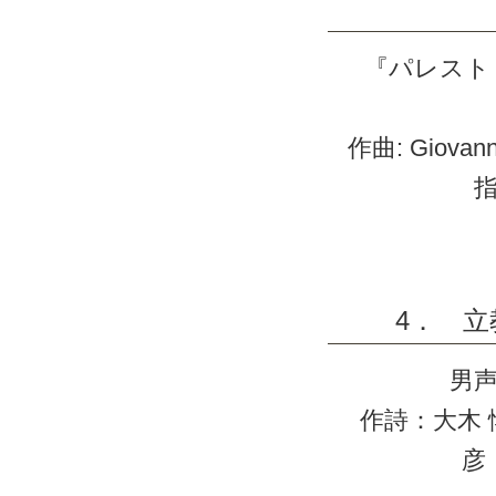
『パレスト
作曲: Giovanni
4． 
男
作詩：大木
彦