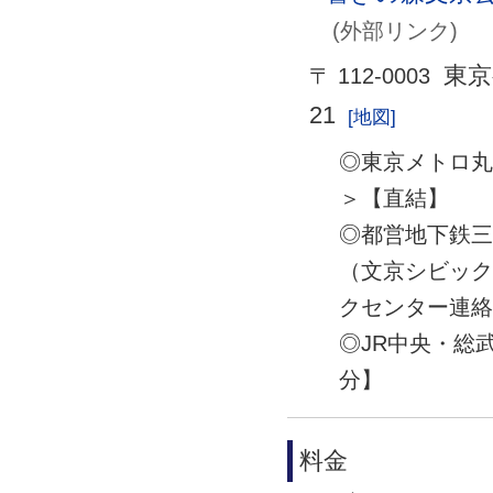
(外部リンク)
東京
〒 112-0003
21
[地図]
◎東京メトロ
＞【直結】
◎都営地下鉄
（文京シビッ
クセンター連
◎JR中央・総
分】
料金