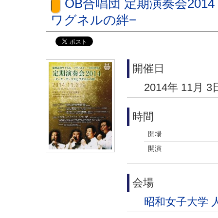
OB合唱団 定期演奏会201
ワグネルの絆−
開催日
2014年 11月 3
時間
開場
開演
会場
昭和女子大学 