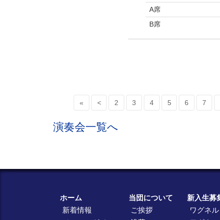
A席
B席
«
<
2
3
4
5
6
7
演奏会一覧へ
ホーム
当団について
新入生募
新着情報
ご挨拶
ワグネル