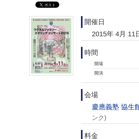
開催日
2015年 4月 11
時間
開場
開演
会場
慶應義塾 協生
ンク)
料金