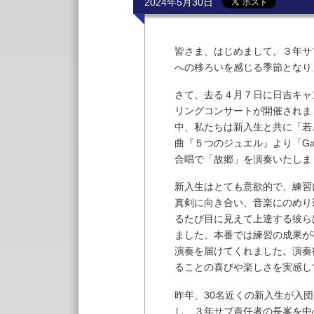
2024年5月30日
皆さま、はじめまして。３年サ
への移ろいを感じる季節となり
さて、去る４月７日に日吉キャ
リングコンサートが開催されま
中、私たちは新入生と共に「若
曲『５つのジュエル』より「Ga
合唱で「故郷」を演奏いたしま
新入生はとても意欲的で、練習
真剣に向き合い、音楽にのめり
るたび目に見えて上達する彼ら
ました。本番では練習の成果が
演奏を届けてくれました。演奏
ることの喜びや楽しさを実感し
昨年、30名近くの新入生が入
し、３年サブ責任者の長峯を中