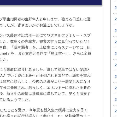
ブ学生指揮者の生野隼人と申します。強まる日差しに夏
ましたが、皆さまいかがお過ごしでしょうか。
ンパス藤原洋記念ホールにてワグネルファミリー・スプ
した。数多くの先輩方、観客の方々に見守っていただく
き血」「我ぞ覇者」を、上級生によるステージでは、組
rnet」を、また女声と合同で「鳥よ空へ」、さらに全員
した。
にも果敢に取り組みました。決して簡単ではない楽譜と
込んでいく姿に上級生が圧倒されるほどで、練習を重ね
は非常に頼もしく、今後の活躍がより一層楽しみになり
存分に発揮され、若々しく、エネルギーに溢れた圧巻の
後、新入生の表情は達成感に満ちていて、早くも演奏す
ているようでした。
団したことを受け、今年度も新入生の獲得に全力を尽く
心に様々な試行錯誤をして参りました。体験練習やミニ