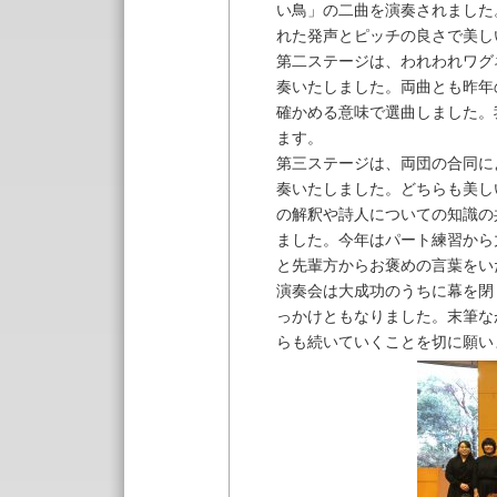
い鳥」の二曲を演奏されました
れた発声とピッチの良さで美し
第二ステージは、われわれワグ
奏いたしました。両曲とも昨年
確かめる意味で選曲しました。
ます。
第三ステージは、両団の合同に
奏いたしました。どちらも美し
の解釈や詩人についての知識の
ました。今年はパート練習から
と先輩方からお褒めの言葉をい
演奏会は大成功のうちに幕を閉
っかけともなりました。末筆な
らも続いていくことを切に願い