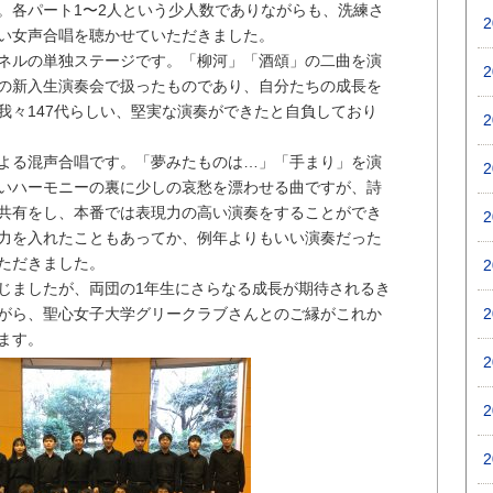
。各パート1〜2人という少人数でありながらも、洗練さ
い女声合唱を聴かせていただきました。
ネルの単独ステージです。「柳河」「酒頌」の二曲を演
の新入生演奏会で扱ったものであり、自分たちの成長を
我々147代らしい、堅実な演奏ができたと自負しており
よる混声合唱です。「夢みたものは…」「手まり」を演
いハーモニーの裏に少しの哀愁を漂わせる曲ですが、詩
共有をし、本番では表現力の高い演奏をすることができ
力を入れたこともあってか、例年よりもいい演奏だった
ただきました。
じましたが、両団の1年生にさらなる成長が期待されるき
がら、聖心女子大学グリークラブさんとのご縁がこれか
ます。