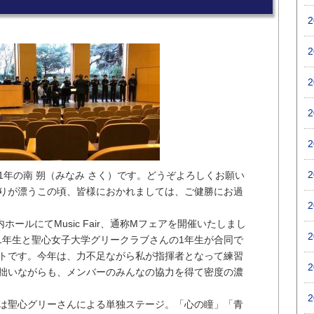
1年の南 朔（みなみ さく）です。どうぞよろしくお願い
りが漂うこの頃、皆様におかれましては、ご健勝にお過
ホールにてMusic Fair、通称Mフェアを開催いたしまし
1年生と聖心女子大学グリークラブさんの1年生が合同で
トです。今年は、力不足ながら私が指揮者となって練習
拙いながらも、メンバーのみんなの協力を得て密度の濃
は聖心グリーさんによる単独ステージ。「心の瞳」「青