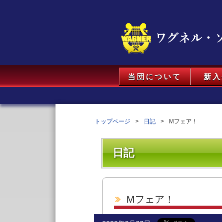
当団について
新入
トップページ
日記
Mフェア！
日記
Mフェア！