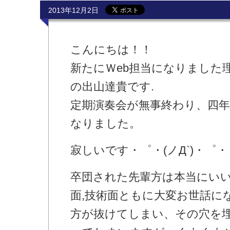
2013年12月2日
こんにちは！！
新たにＷeb担当になりました
の出山達貴です.
定期演奏会が無事終わり、四
なりました。
寂しいです・゜・(ノД`)・゜・
卒団された先輩方は本当にい
面,
技術面ともに大変お世話に
方が抜けてしまい、
その穴を