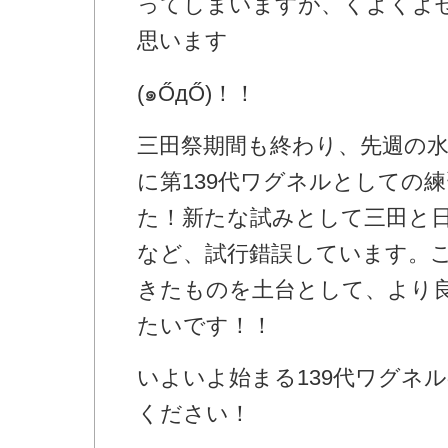
ってしまいますが、
くよくよ
思います
(๑ŐдŐ)！！
三田祭期間も終わり、
先週の水
に第139代ワグネルとしての
練
た！
新たな試みとして三田と
など、
試行錯誤しています。
きたものを土台として、
より
たいです！！
いよいよ始まる139代ワグネ
ください！