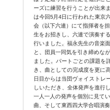
ーズに練習を行うことが出来ま
は今回5月4日に行われた東京
会（以下六連）にて指揮者を
生をお招きし、六連で演奏す
行いました。福永先生の音楽
と、団員一同気を引き締めな
ました。パートごとの課題を
き、曲としての完成度を更に高
日目からは当団ヴォイストレ
しいただき、全体発声を進行
一人一人の発声を個別に見て
曲、そして東西四大学合唱演