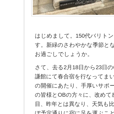
はじめまして。150代バリト
す。新緑のさわやかな季節と
お過ごしでしょうか。
さて、去る2月18日から23日
謙館にて春合宿を行なってま
の開催にあたり、手厚いサポ
の皆様とOBの方々に、改めて
目、昨年とは異なり、天気も
ぼ予定通りに宿に足を運ぶこ