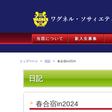
当団について
新入生募集
トップページ
日記
春合宿in2024
日記
春合宿in2024