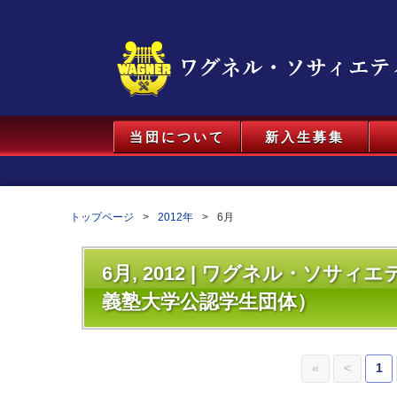
当団について
新入生募集
トップページ
2012年
6月
6月, 2012 | ワグネル・ソサ
義塾大学公認学生団体）
«
<
1