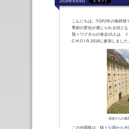
2018年9月9日
こんにちは。TOP2年の南祥
季節の変化が感じられる頃とな
我々ワグネルの有志15人は、
C.H.O.I.R.2018に参加しまし
宿舎からの風
この合唱祭は、様々な国から合