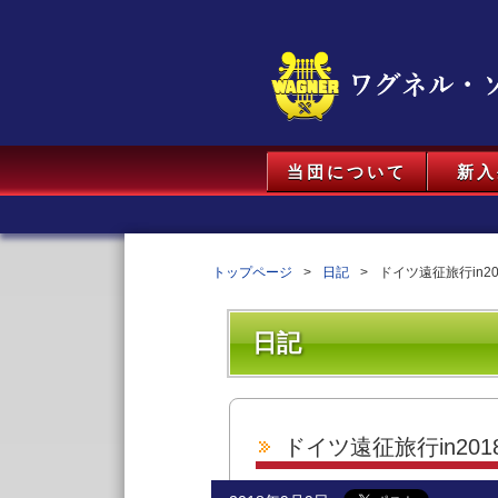
当団について
新入
トップページ
日記
ドイツ遠征旅行in20
日記
ドイツ遠征旅行in201