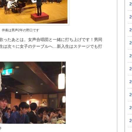
 伴奏は男声2年の野口です
歌ったあとは、女声合唱団と一緒に打ち上げです！男同
生は次々に女子のテーブルへ…新入生はステージでも打
子