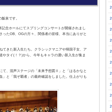
の飯泉です。
原洋記念ホールにてスプリングコンサートが開催されまし
さったOB、OGの方々、関係者の皆様、本当にありがと
ねてきた新入生たち。クラシックマニアや帰国子女、ア
道やタイ(！？)から、今年もキャラの濃い新入生が集ま
にて、混声ステージの「未来予想図Ⅱ」と「はるかなと
血」と「我ぞ覇者」の最終確認をしました。仕上がりも