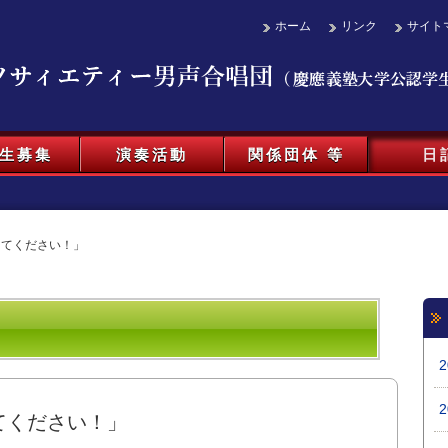
ホーム
リンク
サイト
生募集
演奏活動
関係団体 等
日
ってください！」
てください！」