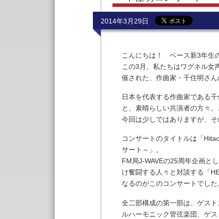
2014年3月29日
こんにちは！ ベース新3年生
この3月、私たちはワグネル女
催された、作曲家・千住明さん
日本を代表する作曲家である千
と、素晴らしい共演者の方々。
今回は少しではありますが、そ
コンサートのタイトルは「Hitachi S
サート～」。
FM局J-WAVEの25周年企
け奮闘する人々と対談する「HEA
なるのがこのコンサートでした
全二部構成の第一部は、ゲスト
ルハーモニック管弦楽団、ゲス