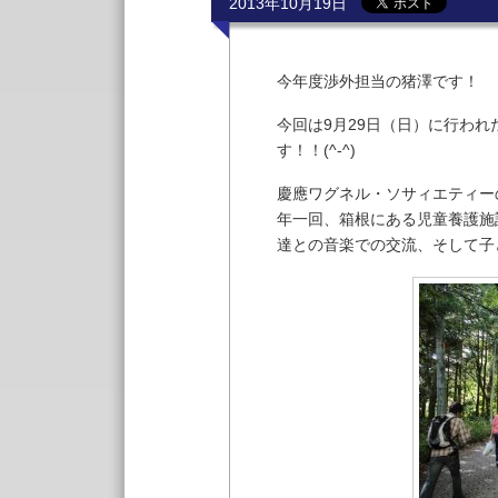
2013年10月19日
今年度渉外担当の猪澤です！
今回は9月29日（日）に行われ
す！！(^-^)
慶應ワグネル・ソサィエティー
年一回、箱根にある児童養護施
達との音楽での交流、そして子ど