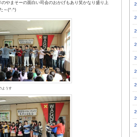
年のやまそーの面白い司会のおかげもあり笑かなり盛り上
(^.^)
のようす