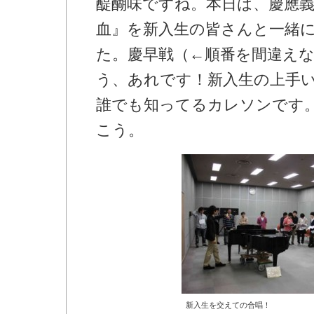
醍醐味ですね。本日は、慶應義
血』を新入生の皆さんと一緒
た。慶早戦（←順番を間違え
う、あれです！新入生の上手
誰でも知ってるカレソンです
こう。
新入生を交えての合唱！