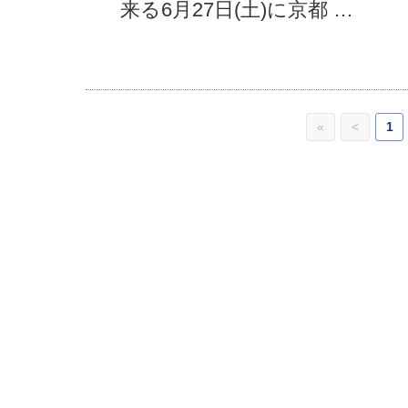
来る6月27日(土)に京都 …
«
<
1