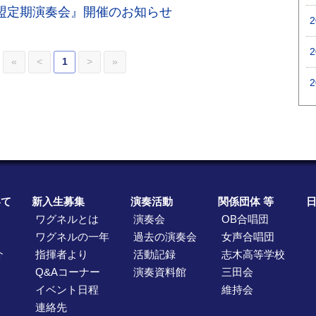
連盟定期演奏会』開催のお知らせ
«
<
1
>
»
いて
新入生募集
演奏活動
関係団体 等
ワグネルとは
演奏会
OB合唱団
ワグネルの一年
過去の演奏会
女声合唱団
介
指揮者より
活動記録
志木高等学校
Q&Aコーナー
演奏資料館
三田会
イベント日程
維持会
連絡先