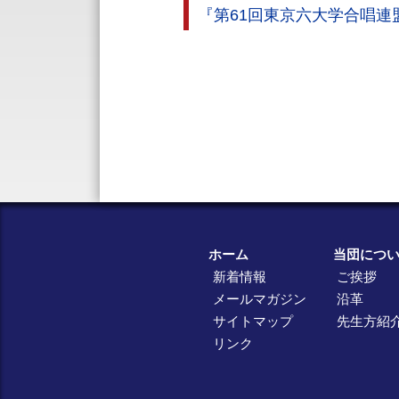
『第61回東京六大学合唱
ホーム
当団につ
新着情報
ご挨拶
メールマガジン
沿革
サイトマップ
先生方紹
リンク