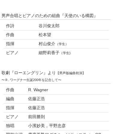
男声合唱とピアノのための組曲『天使のいる構図』
作詩
谷川俊太郎
作曲
松本望
指揮
村山俊介
（学生）
ピアノ
細野莉香子
（学生)
歌劇『ローエングリン』より
【男声版編曲初演】
〜Ｒ. ワーグナー生誕200年を記念して〜
作曲
R. Wagner
編曲
佐藤正浩
指揮
佐藤正浩
ピアノ
前田勝則
独唱
小濱妙美，平野忠彦