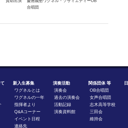
賛助出演
慶應義塾ワグネル・ソサィエティーOB
合唱団
いて
新入生募集
演奏活動
関係団体 等
ワグネルとは
演奏会
OB合唱団
ワグネルの一年
過去の演奏会
女声合唱団
介
指揮者より
活動記録
志木高等学校
Q&Aコーナー
演奏資料館
三田会
イベント日程
維持会
連絡先