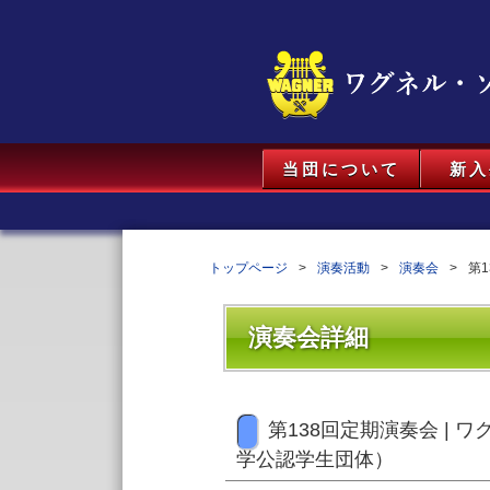
当団について
新入
トップページ
演奏活動
演奏会
第
演奏会詳細
第138回定期演奏会 |
学公認学生団体）