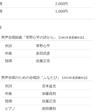
席
2,000円
席
1,000円
細
男声合唱組曲『草野心平の詩から』
【1961年度委嘱作品】
作詩
草野心平
作曲
多田武彦
指揮
佐藤正浩
男声合唱のための合唱詩『ふなたび』
【2013年度委嘱作品】
作詞
宮本益光
作曲
加藤昌則
指揮
佐藤正浩
ピアノ
前田勝則