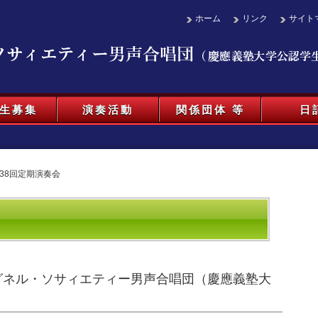
ホーム
リンク
サイト
生募集
演奏活動
関係団体 等
日
138回定期演奏会
 ワグネル・ソサィエティー男声合唱団（慶應義塾大