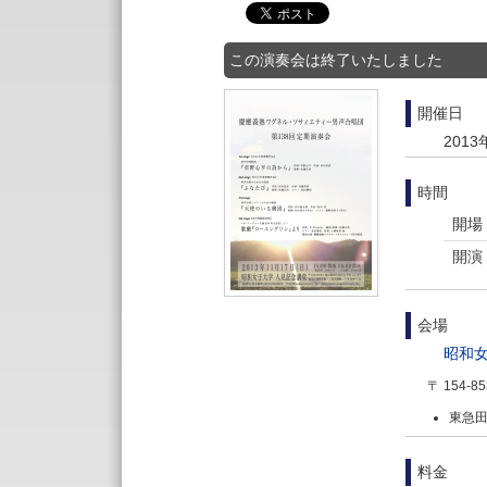
この演奏会は終了いたしました
開催日
2013
時間
開場
開演
会場
昭和女
〒 154-85
東急
料金