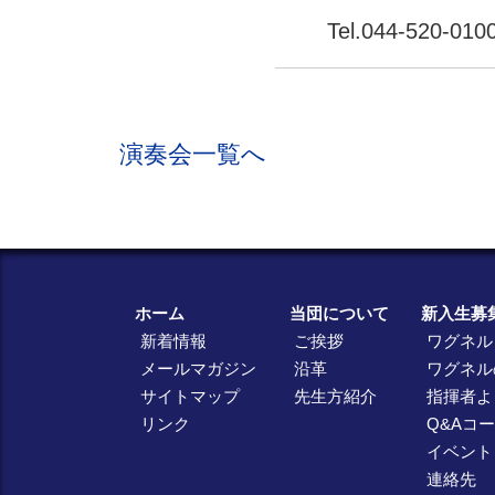
Tel.044-520-01
演奏会一覧へ
ホーム
当団について
新入生募
新着情報
ご挨拶
ワグネル
メールマガジン
沿革
ワグネル
サイトマップ
先生方紹介
指揮者よ
リンク
Q&Aコ
イベント
連絡先