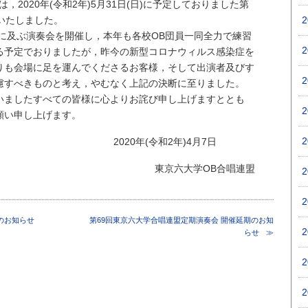
，2020年(令和2年)5月31日(日)に予定しておりました第
いたしました。
10回に及ぶ演奏会を開催し，本年も各校OB団員一同全力で練習
る予定でおりましたが，昨今の新型コロナウィルス感染症を
りも会場に足を運んでくださるお客様，そして出演者及びす
慮すべきものと考え，やむなく上記の決断に至りました。
いましたすべての皆様に心よりお詫び申し上げますととも
願い申し上げます。
2020年(令和2年)4月7日
東京六大学OB合唱連盟
のお知らせ
第69回東京六大学合唱連盟定期演奏会 開催延期のお知
らせ