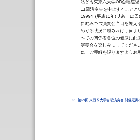
私ども東京六大学OB合唱連盟は
11回演奏会を中止することと
1999年(平成11年)以来，
に励みつつ演奏会当日を迎え
めぐる状況に鑑みれば，何よ
べての関係者各位の健康に配
演奏会を楽しみにしてくださ
に，ご理解を賜りますようお
第69回 東西四大学合唱演奏会 開催延期