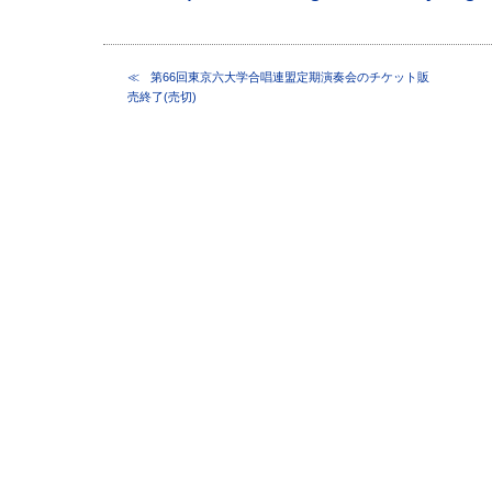
第66回東京六大学合唱連盟定期演奏会のチケット販
売終了(売切)